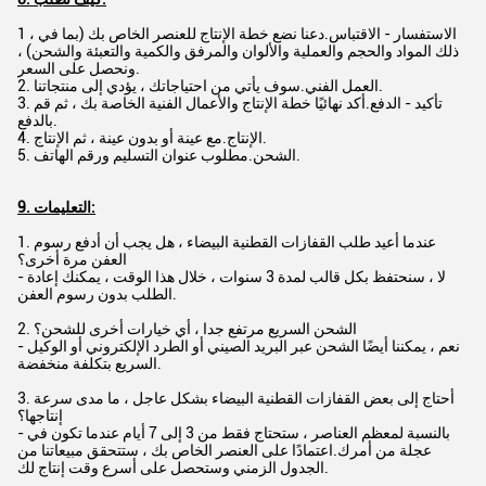
1 ، الاستفسار - الاقتباس.دعنا نضع خطة الإنتاج للعنصر الخاص بك (بما في
ذلك المواد والحجم والعملية والألوان والمرفق والكمية والتعبئة والشحن) ،
ونحصل على السعر.
2. العمل الفني.سوف يأتي من احتياجاتك ، يؤدي إلى منتجاتنا.
3. تأكيد - الدفع.أكد نهائيًا خطة الإنتاج والأعمال الفنية الخاصة بك ، ثم قم
بالدفع.
4. الإنتاج.مع عينة أو بدون عينة ، ثم الإنتاج.
5. الشحن.مطلوب عنوان التسليم ورقم الهاتف.
9. التعليمات:
1. عندما أعيد طلب القفازات القطنية البيضاء ، هل يجب أن أدفع رسوم
العفن مرة أخرى؟
- لا ، سنحتفظ بكل قالب لمدة 3 سنوات ، خلال هذا الوقت ، يمكنك إعادة
الطلب بدون رسوم العفن.
2. الشحن السريع مرتفع جدا ، أي خيارات أخرى للشحن؟
- نعم ، يمكننا أيضًا الشحن عبر البريد الصيني أو الطرد الإلكتروني أو الوكيل
السريع بتكلفة منخفضة.
3. أحتاج إلى بعض القفازات القطنية البيضاء بشكل عاجل ، ما مدى سرعة
إنتاجها؟
- بالنسبة لمعظم العناصر ، ستحتاج فقط من 3 إلى 7 أيام عندما تكون في
عجلة من أمرك.اعتمادًا على العنصر الخاص بك ، ستتحقق مبيعاتنا من
الجدول الزمني وستحصل على أسرع وقت إنتاج لك.