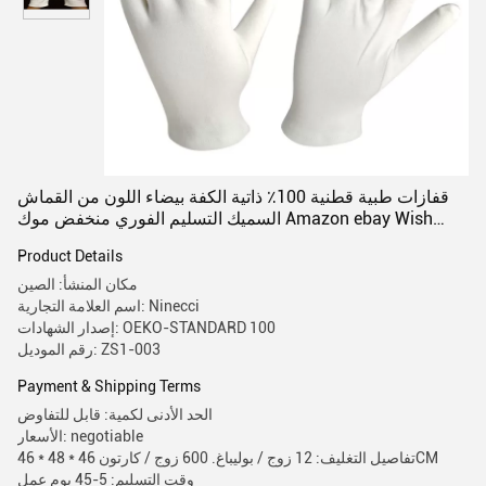
قفازات طبية قطنية 100٪ ذاتية الكفة بيضاء اللون من القماش
السميك التسليم الفوري منخفض موك Amazon ebay Wish
shopee
Product Details
مكان المنشأ: الصين
اسم العلامة التجارية: Ninecci
إصدار الشهادات: OEKO-STANDARD 100
رقم الموديل: ZS1-003
Payment & Shipping Terms
الحد الأدنى لكمية: قابل للتفاوض
الأسعار: negotiable
تفاصيل التغليف: 12 زوج / بوليباغ. 600 زوج / كارتون 46 * 48 * 46CM
وقت التسليم: 5-45 يوم عمل