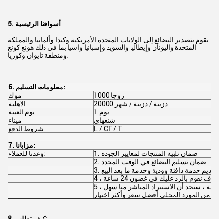
5. أسواقنا الرئيسية
نقوم بتصدير البضائع إلى الولايات المتحدة الأمريكية وكندا وألمانيا والمملكة
المتحدة واليونان وإيطاليا والسويد وإسبانيا وآسيا بما في ذلك هونغ كونغ
ومنطقة تايوان وكوريا.
6. معلومات التسليم:
1000 زوجا
موك
20000 دزينة / دزينة / شهر
الاهلية
يوم 1
يوم العينة
شنغهاي
ميناء
L / CT / T
شروط الدفع
7. مزايانا:
1. ضمان تلبية المنتجات لمعايير الجودة
وعدنا للعملاء:
2. ضمان تسليم البضائع في الوقت المحدد
3. تقديم خدمة دافئة وودية وخدمة ما بعد البيع.
5 ، نضمن الجودة والخدمة الواقعية ، ستجد أن الاستيراد المباشر منا سهل
8. كيف تطلب: