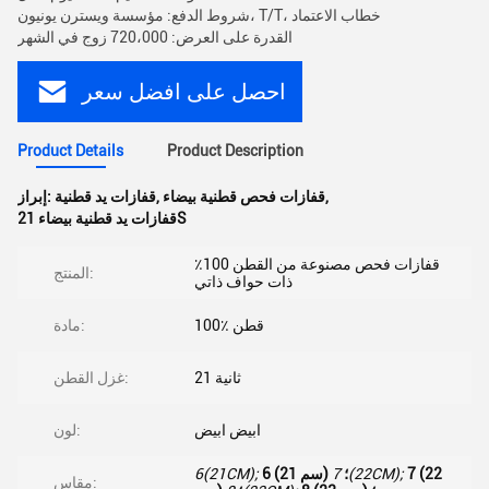
شروط الدفع: مؤسسة ويسترن يونيون، T/T، خطاب الاعتماد
القدرة على العرض: 720،000 زوج في الشهر
احصل على افضل سعر
Product Details
Product Description
,
قفازات فحص قطنية بيضاء
,
قفازات يد قطنية
إبراز:
قفازات يد قطنية بيضاء 21S
قفازات فحص مصنوعة من القطن 100٪
المنتج:
ذات حواف ذاتي
100٪ قطن
مادة:
21 ثانية
غزل القطن:
ابيض ابيض
لون:
7 (22
7(22CM);
6 (21 سم) ؛
6(21CM);
مقاس: