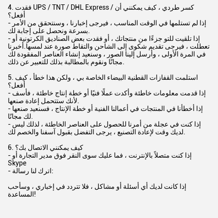
4. فقدت UPS / TNT / DHL Express / كسر طردي ، كيف يمكنني أن
أفعل؟
- إذا لم تستلمها في الوقت المناسب ، فيرجى إخبارنا ، وسنتحقق من الأمر
بسرعة ونحصل على إجابة لك.
- إذا تلقيت للتو جزءًا من منتجاتك ، أو فقدت بعض الصناديق الكرتونية أو
تعطلت ، فيرجى تقديم شكوى إلى الشاحن والتقاط صورة عند لمسها.أخبرنا
في المرة الأولى ، وأرسل إلينا الصور ، وسنعيد إنشاء العناصر المفقودة لك
مجانًا ونقوم بالمطالبة بذلك للتعبير عن ذلك.
5. استلمت القفازات القطنية البيضاء الخاصة بي ، ولكن هذا خطأ ، كيف
أفعل؟
- إذا قدمت معلومات خاطئة وأكدت عملًا فنيًا أو خطة إنتاج خاطئة ، فأسف
لأنك ستتحمل إعادة صنعها.
- إذا أخطأنا في المنتجات في أعمالنا الفنية أو خطة الإنتاج ، فسنعيد صنعها
لك مجانًا.
- إذا كنت في عجلة من أمرنا للحصول على العناصر الخاطئة ، لذلك ليس
لديك وقت لإعادة التصنيع ، يرجى التفضل بقبول آسفنا والخصم لك.
6. كيف يمكنني الاتصال بك؟
- إذا كنت متصلاً بالإنترنت ، فما عليك سوى النقر فوق مدير التجارة أو
Skype
- اترك لنا رسالة:
إذا كانت لديك أي أسئلة أو مشاكل ، فلا تتردد في إخباري ، وسأحب
المساعدة!