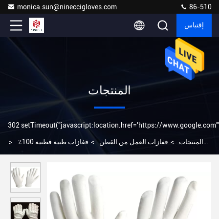
monica.sun@nineccigloves.com
86-510
إقتباس
المنتجات
302 setTimeout("javascript:location.href='https://www.google.com'",
المنتجات
>
قفازات العمل من القطن
>
قفازات طبية قطنية 100٪
>
ذاتية الكفة بيضاء اللون من القماش السميك التسليم الفوري منخفض موك
Amazon ebay Wish shopee