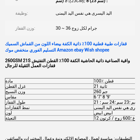
8 (23 سم) ؛
8(23CM);
سم) ؛
اليد اليسرى هي نفس اليد اليمنى
وظيفة:
30 ~ 36 جرام لكل زوج
وزن القفاز:
قفازات طبية قطنية 100٪ ذاتية الكفة بيضاء اللون من القماش السميك
التسليم الفوري منخفض موك Amazon ebay Wish shopee
260GSM 21S واقية الصناعية ذاتية الحاشية الكفة 100٪ القطن التفتيش
قفازات العمل الثقيلة للرجال
100٪ قطن
مادة
21 ثانية
غزل القطن
260 جم
وزن النسيج
6 '7' 8 '9'
مقاس
طول القفاز
ليسرى هي نفس اليد اليمنى
نمط القفازات
ابيض ابيض
لون
6 زوج / كرتون
التعبئة
التطبيقات: مناسبة لعمال المصانع الإلكترونية وعمال المختبرات والسائقين