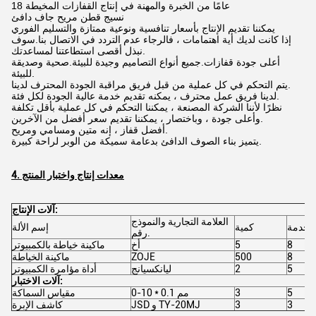
18 عامًا من الخبرة والمهنة في إنتاج القفازات المخيطة
نسيج قطن مريح جاف دافئ
يمكننا تقديم الإنتاج بأسعار تنافسية ونوعية ممتازة والتسليم الفوري
إذا كانت لديك أية اهتمامات ، فالرجاء عدم التردد في الاتصال بنا.سوف
نبذل أقصى استطاعتنا لمساعدتك.
أعلى جودة قفازات.جميع أنواع التصاميم وجيدة للبيئة.صحية وصديقة
للبيئة.
يتم التحكم في كل عملية من قبل فريق مراقبة الجودة المحترف لدينا.
لدينا فريق عمل محترف ، يمكنه تقديم خدمة عالية الجودة لكل فئة.
نظرًا لأننا الشركة المصنعة ، يمكننا التحكم في كل عملية بأقل تكلفة
وأعلى جودة ، وباختصار ، يمكننا تقديم سعر أفضل من الآخرين.
أفضل قفاز ، إنه متين ومسامي ومريح.
يتميز بناء الصوف الدافئ بدعامة سميكة من الوبر لراحة كبيرة.
4. معدات إنتاج واختبار المنتج
آلات الإنتاج:
العلامة التجارية والنموذج
ستخدمة
كمية
إسم الألة
رقم.
8
5
أخ
ماكينة خياطة بالكمبيوتر
8
500
ZOJE
ماكينة الخياطة
5
2
ليانكسيانج
أداة مؤامرة الكمبيوتر
آلات الاختبار:
5
3
0-10 * 0.1 مم
مقياس السماكة
3
3
JSD و TY-20MJ
كاشف الإبرة