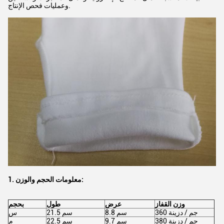
وعمليات فحص الإنتاج.
1. معلومات الحجم والوزن:
وزن القفاز
عرض
طول
بحجم
360 جم ​​/ دزينة
8.8 سم
21.5 سم
س
380 جم / دزينة
9.7 سم
22.5 سم
م