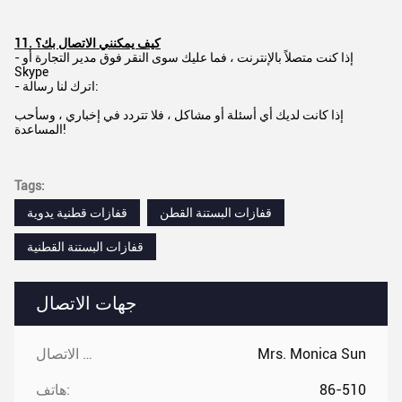
11. كيف يمكنني الاتصال بك؟
- إذا كنت متصلاً بالإنترنت ، فما عليك سوى النقر فوق مدير التجارة أو
Skype
- اترك لنا رسالة:
إذا كانت لديك أي أسئلة أو مشاكل ، فلا تتردد في إخباري ، وسأحب
المساعدة!
Tags:
قفازات البستنة القطن
قفازات قطنية يدوية
قفازات البستنة القطنية
جهات الاتصال
Mrs. Monica Sun
جهات الاتصال:
86-510
هاتف: