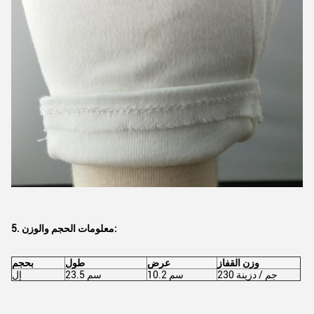
5. معلومات الحجم والوزن:
وزن القفاز
عرض
طول
بحجم
230 جم / دزينة
10.2 سم
23.5 سم
إل