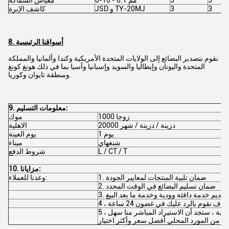
3
3
JSD و TY-20MJ
كاشف الإبرة
8. أسواقنا الرئيسية
نقوم بتصدير البضائع إلى الولايات المتحدة الأمريكية وكندا وألمانيا والمملكة
المتحدة واليونان وإيطاليا والسويد وإسبانيا وآسيا بما في ذلك هونغ كونغ
ومنطقة تايوان وكوريا.
9. معلومات التسليم:
1000 زوجا
موك
20000 دزينة / دزينة / شهر
الاهلية
يوم 1
يوم العينة
شنغهاي
ميناء
L / CT / T
شروط الدفع
10. مزايانا:
1. ضمان تلبية المنتجات لمعايير الجودة
وعدنا للعملاء:
2. ضمان تسليم البضائع في الوقت المحدد
3. تقديم خدمة دافئة وودية وخدمة ما بعد البيع.
5 ، نضمن الجودة والخدمة الواقعية ، ستجد أن الاستيراد المباشر منا سهل