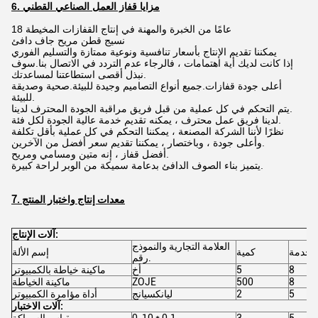
6. مزايا قفاز العمل الصناعي القطني
18 عامًا من الخبرة والمهنة في إنتاج القفازات المخيطة
نسيج قطن مريح جاف دافئ
يمكننا تقديم الإنتاج بأسعار تنافسية ونوعية ممتازة والتسليم الفوري
إذا كانت لديك أية اهتمامات ، فالرجاء عدم التردد في الاتصال بنا.سوف
نبذل أقصى استطاعتنا لمساعدتك.
أعلى جودة قفازات.جميع أنواع التصاميم وجيدة للبيئة.صحية وصديقة
للبيئة.
يتم التحكم في كل عملية من قبل فريق مراقبة الجودة المحترف لدينا.
لدينا فريق عمل محترف ، يمكنه تقديم خدمة عالية الجودة لكل فئة.
نظرًا لأننا الشركة المصنعة ، يمكننا التحكم في كل عملية بأقل تكلفة
وأعلى جودة ، وباختصار ، يمكننا تقديم سعر أفضل من الآخرين.
أفضل قفاز ، إنه متين ومسامي ومريح.
يتميز بناء الصوف الدافئ بدعامة سميكة من الوبر لراحة كبيرة.
7. معدات إنتاج واختبار المنتج
آلات الإنتاج:
العلامة التجارية والنموذج
ستخدمة
كمية
إسم الألة
رقم.
8
5
أخ
ماكينة خياطة بالكمبيوتر
8
500
ZOJE
ماكينة الخياطة
5
2
ليانكسيانج
أداة مؤامرة الكمبيوتر
آلات الاختبار:
5
3
0-10 * 0.1 مم
مقياس السماكة