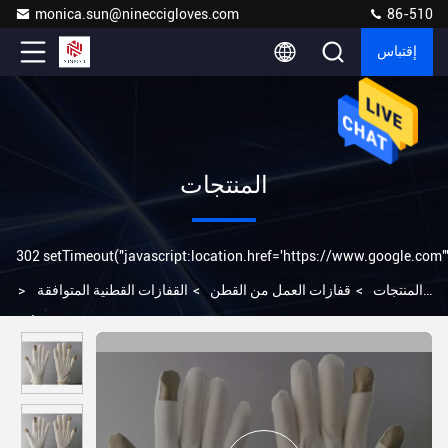
monica.sun@nineccigloves.com
86-510
إقتباس
المنتجات
302 setTimeout("javascript:location.href='https://www.google.com'",
المنتجات
>
قفازات العمل من القطن
>
القفازات القطنية المتوافقة
>
مع شاشة الهاتف الذكية التي تعمل باللمس مع إصبع الهاتف الفضي أبل
الذكي الذي يعمل باللمس