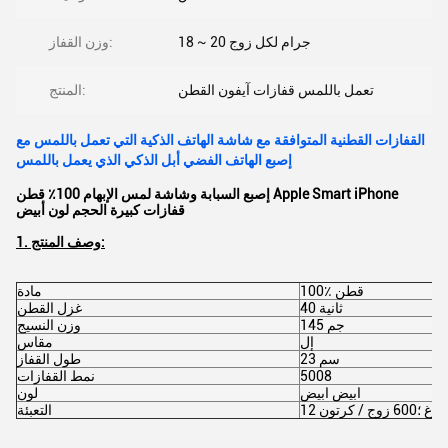
18 ~ 20 جرام لكل زوج
وزن القفاز:
تعمل باللمس قفازات آيفون القطن
المنتج:
القفازات القطنية المتوافقة مع شاشة الهاتف الذكية التي تعمل باللمس مع
إصبع الهاتف الفضي أبل الذكي الذي يعمل باللمس
إصبع السبابة وشاشة لمس الإبهام 100٪ قطن Apple Smart iPhone
قفازات كبيرة الحجم لون أبيض
1. وصف المنتج:
100٪ قطن
مادة
40 ثانية
غزل القطن
145 جم
وزن النسيج
إل
مقاس
23 سم
طول القفاز
5008
نمط القفازات
ابيض ابيض
لون
6 زوج / كرتون
التعبئة