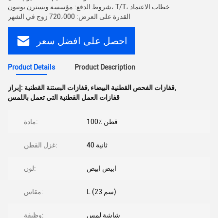
شروط الدفع: مؤسسة ويسترن يونيون، T/T، خطاب الاعتماد
القدرة على العرض: 720،000 زوج في الشهر
احصل على افضل سعر
Product Details
Product Description
,
قفازات الفحص القطنية البيضاء
,
قفازات البستنة القطنية
إبراز:
قفازات العمل القطنية التي تعمل باللمس
100٪ قطن
مادة:
40 ثانية
غزل القطن:
ابيض ابيض
لون:
L (23 سم)
مقاس:
شاشة لمس
وظيفة: