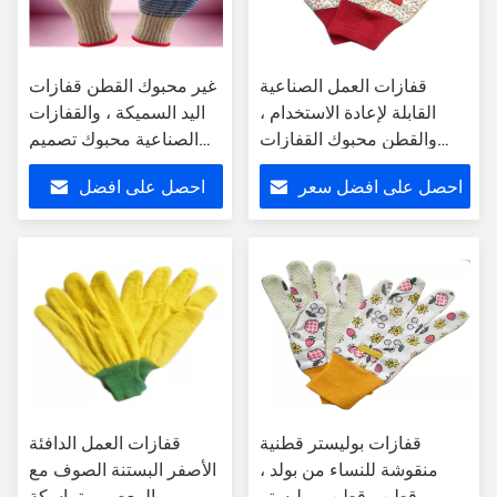
قفازات العمل الصناعية
غير محبوك القطن قفازات
القابلة لإعادة الاستخدام ،
اليد السميكة ، والقفازات
والقطن محبوك القفازات
الصناعية محبوك تصميم
نسيج القطن الحفر
مريح
احصل على افضل سعر
احصل على افضل
سعر
قفازات بوليستر قطنية
قفازات العمل الدافئة
منقوشة للنساء من بولد ،
الأصفر البستنة الصوف مع
قطن ، قطن ، بوليستر
المعصم متماسكة