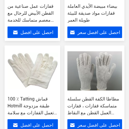
بيضاء مبيضة الأيدي العاملة
قفازات عمل صناعية من
قفازات مواد صديقة للبيئة
القطن الأبيض للرجال مع
طويلة العمر
معصم متماسك للخدمة
الشاقة تصميم خدمة الإنتاج
احصل على افضل سعر
احصل على افضل
الضخم تكلفة العفن
المجانية
سعر
مطاطا الكفة القطن سلسلة
100 ٪ Tatting قماش
متماسكة قفازات ، قفازات
Hotmill طبقة مزدوجة
العمل القطن مع النقاط
تعمل القفازات مع سلامة
المطاط القابض
الكفة
احصل على افضل سعر
احصل على افضل