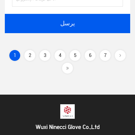
يرسل
1
2
3
4
5
6
7
Wuxi Ninecci Glove Co.,Ltd