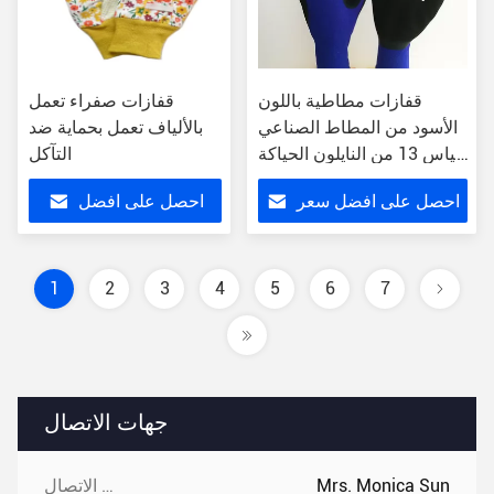
قفازات مطاطية باللون
قفازات صفراء تعمل
الأسود من المطاط الصناعي
بالألياف تعمل بحماية ضد
قياس 13 من النايلون الحياكة
التآكل
بطانة ناعمة
احصل على افضل سعر
احصل على افضل
سعر
1
2
3
4
5
6
7
جهات الاتصال
Mrs. Monica Sun
جهات الاتصال: