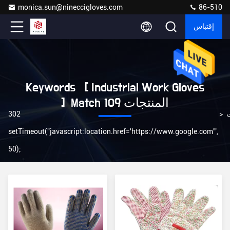
monica.sun@nineccigloves.com
86-510
إقتباس
Keywords [ Industrial Work Gloves
] Match 109 المنتجات
ت
>
302
setTimeout("javascript:location.href='https://www.google.com'",
50);